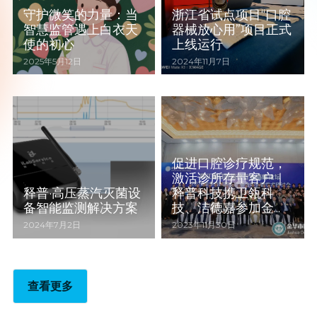
守护微笑的力量：当
浙江省试点项目“口腔
智慧监管遇上白衣天
器械放心用”项目正式
使的初心
上线运行
2025年5月12日
2024年11月7日
促进口腔诊疗规范，
激活诊所存量客户｜
释普·高压蒸汽灭菌设
释普科技携卫瓴科
备智能监测解决方案
技、洁德嘉参加金...
2024年7月2日
2023年11月30日
查看更多