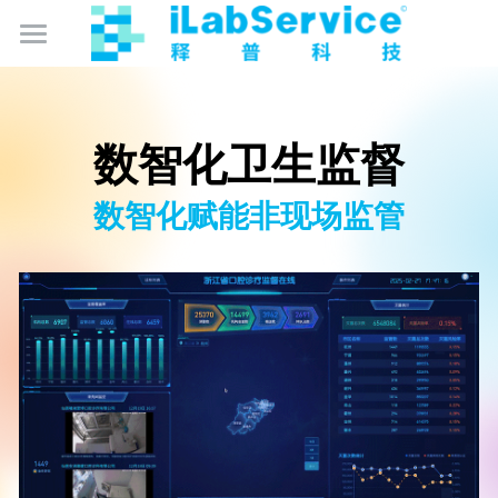
×
博客分类
数智化实验室管理
公司相关
数智化卫生监督
数智化卫生监督
数智化实验室运营管理
产品中心
数智化赋能非现场监管
数智化卫生监督
成为合作伙伴
监控保
监控保
仪器保
免费试用
仪器保
库存保
关于我们
库存保
智能硬件产品
简体中文
简体中文
English